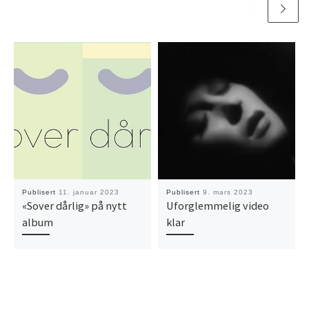
Publisert
11. januar 2023
Publisert
9. mars 2023
«Sover dårlig» på nytt
Uforglemmelig video
album
klar