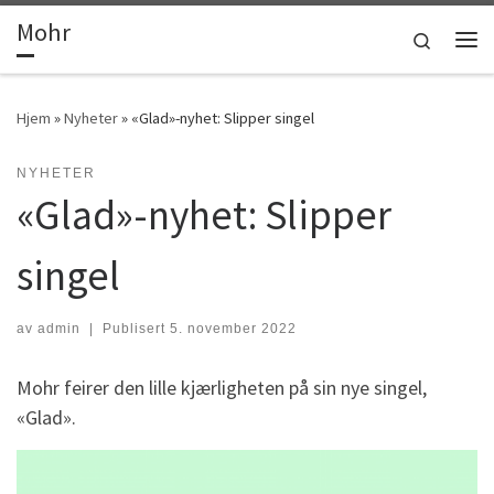
Mohr
Skip to content
Search
Men
Hjem
»
Nyheter
»
«Glad»-nyhet: Slipper singel
NYHETER
«Glad»-nyhet: Slipper
singel
av
admin
|
Publisert
5. november 2022
Mohr feirer den lille kjærligheten på sin nye singel,
«Glad».